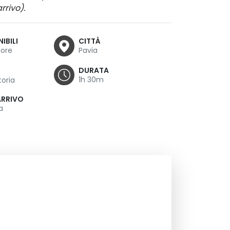
rrivo).
IBILI
CITTÀ
iore
Pavia
DURATA
1h 30m
toria
ARRIVO
a